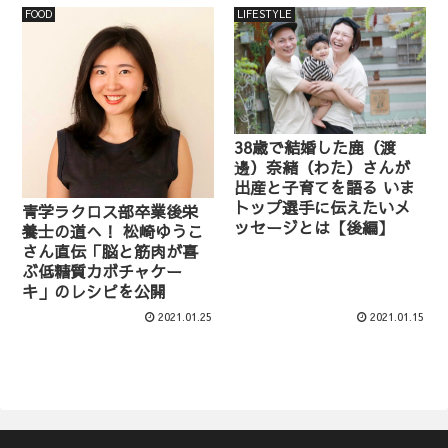
FOOD
LIFESTYLE
38歳で結婚した鹿（渡
邊）奈緒（わた）さんが
出産と子育てを語る いま
トップ選手に伝えたいメ
青学ラクロス部卒業後栄
ッセージとは【後編】
養士の道へ！ 松崎ゆうこ
さん直伝「脳と筋肉が喜
ぶ低糖質カボチャケー
キ」のレシピを公開
2021.01.25
2021.01.15