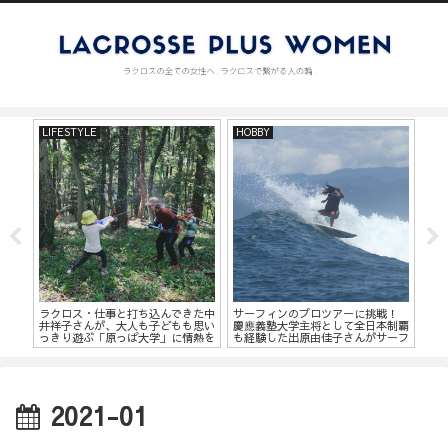
LIFESTYLE
HOBBY
LI
ョッ
ラクロス・仕事と打ち込んできた中
サーフィンのプロツアーに挑戦！
家族
のベ
井祥子さんが、大人も子どもも思い
慶應義塾大学主将として全日本制覇
の
グッ
っきり遊ぶ「原っぱ大学」に情熱を
も経験した出原由佳子さんがサーフ
主
注ぐワケ【前編】
ィンの魅力を語る
紀
2021-01